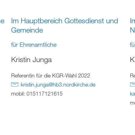
he
Im Hauptbereich Gottesdienst und
I
Gemeinde
N
für Ehrenamtliche
f
Kristin Junga
K
Referentin für die KGR-Wahl 2022
Re
kristin.junga
@
hb3.nordkirche
.
de
mobil: 015117121615
ka
m